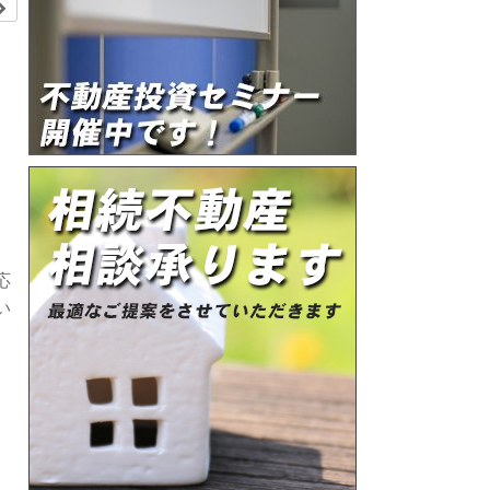
ú
応
い