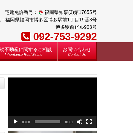
宅建免許番号：
福岡県知事(3)第17655号
：福岡県福岡市博多区博多駅前1丁目19番3号
博多駅前ビル903号
092-753-9292
続不動産に関するご相談
お問い合わせ
Inheritance Real Estate
Contact Us
動
画
プ
レ
ー
ヤ
00:00
01:01
ー