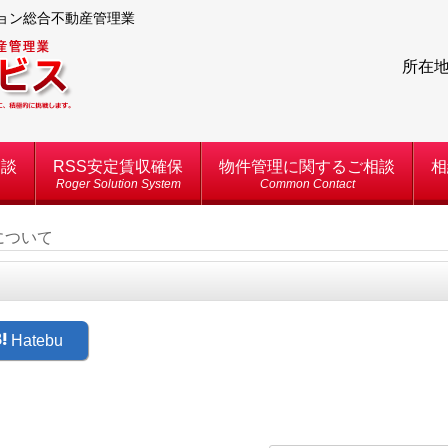
ション総合不動産管理業
所在地
相談
RSS安定賃収確保
物件管理に関するご相談
相
Roger Solution System
Common Contact
について
Hatebu